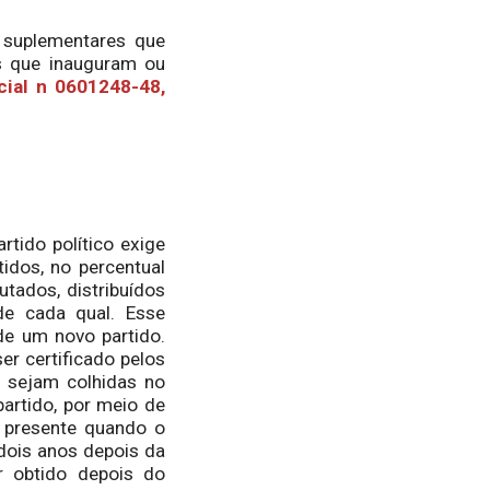
 suplementares que
s que inauguram ou
cial n 0601248-48,
rtido político exige
idos, no percentual
tados, distribuídos
e cada qual. Esse
de um novo partido.
er certificado pelos
s sejam colhidas no
artido, por meio de
r presente quando o
dois anos depois da
r obtido depois do