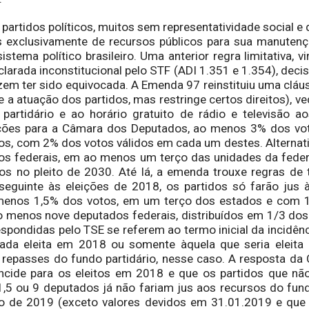
artidos políticos, muitos sem representatividade social e d
 exclusivamente de recursos públicos para sua manuten
stema político brasileiro. Uma anterior regra limitativa, v
eclarada inconstitucional pelo STF (ADI 1.351 e 1.354), deci
zem ter sido equivocada. A Emenda 97 reinstituiu uma clá
e a atuação dos partidos, mas restringe certos direitos), 
partidário e ao horário gratuito de rádio e televisão a
ições para a Câmara dos Deputados, ao menos 3% dos vot
os, com 2% dos votos válidos em cada um destes. Alternat
os federais, em ao menos um terço das unidades da feder
os no pleito de 2030. Até lá, a emenda trouxe regras de 
a seguinte às eleições de 2018, os partidos só farão jus 
 menos 1,5% dos votos, em um terço dos estados e com 
o menos nove deputados federais, distribuídos em 1/3 dos
espondidas pelo TSE se referem ao termo inicial da incidênc
ada eleita em 2018 ou somente àquela que seria eleit
 repasses do fundo partidário, nesse caso. A resposta da 
incide para os eleitos em 2018 e que os partidos que nã
,5 ou 9 deputados já não fariam jus aos recursos do fundo
o de 2019 (exceto valores devidos em 31.01.2019 e que