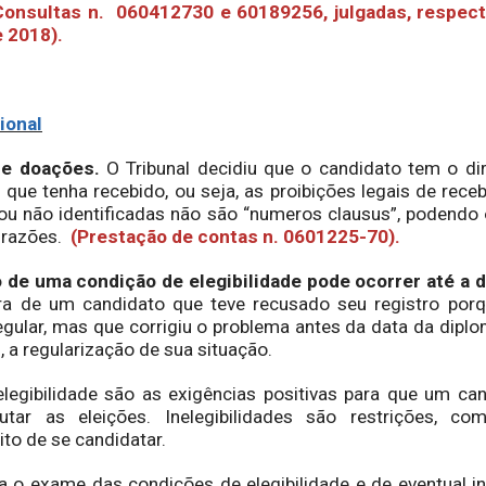
Consultas n. 060412730 e 60189256, julgadas, respec
 2018).
ional
de doações.
O Tribunal decidiu que o candidato tem o dir
que tenha recebido, ou seja, as proibições legais de rec
ou não identificadas não são “numeros clausus”, podendo 
 razões.
(Prestação de contas n. 0601225-70).
 de uma condição de elegibilidade pode ocorrer até a d
ra de um candidato que teve recusado seu registro por
regular, mas que corrigiu o problema antes da data da diplo
, a regularização de sua situação.
ibilidade são as exigências positivas para que um can
putar as eleições. Inelegibilidades são restrições, 
ito de se candidatar.
xame das condições de elegibilidade e de eventual ine