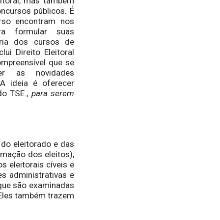
itoral, mas também
ncursos públicos. É
rso encontram nos
ara formular suas
oria dos cursos de
ui Direito Eleitoral
ompreensível que se
der as novidades
 A ideia é oferecer
do TSE.,
para serem
do eleitorado e das
amação dos eleitos),
 eleitorais cíveis e
s administrativas e
, que são examinadas
. Eles também trazem