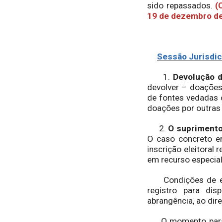
sido repassados.
(
19 de dezembro de
Sessão Jurisdic
1.
Devolução 
devolver – doações 
de fontes vedadas 
doações por outras
2.
O suprimento
O caso concreto e
inscrição eleitoral 
em recurso especial
Condições de eleg
registro para dis
abrangência, ao dire
O momento para o e