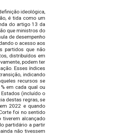
efinição ideológica,
ção, é tida como um
inda do artigo 13 da
são que ministros do
usula de desempenho
vedando o acesso aos
os partidos que não
os, distribuídos em
ivamente, podem ter
ação. Esses índices
transição, indicando
àqueles recursos se
1% em cada qual ou
 Estados (incluído o
ia destas regras, se
a em 2022 e quando
Corte foi no sentido
o tiverem alcançado
 partidário a partir
 ainda não tivessem