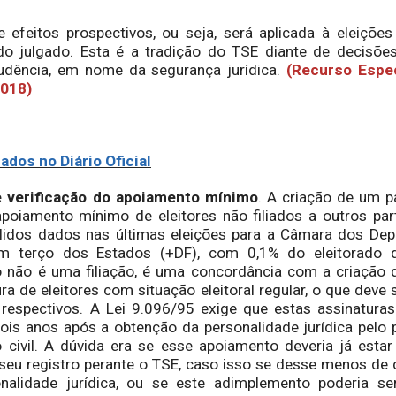
eitos prospectivos, ou seja, será aplicada à eleições
do julgado. Esta é a tradição do TSE diante de decisõe
rudência, em nome da segurança jurídica.
(Recurso Espe
2018)
dos no Diário Oficial
verificação do apoiamento mínimo
. A criação de um pa
oiamento mínimo de eleitores não filiados a outros part
idos dados nas últimas eleições para a Câmara dos Depu
m terço dos Estados (+DF), com 0,1% do eleitorado d
não é uma filiação, é uma concordância com a criação 
ra de eleitores com situação eleitoral regular, o que deve s
is respectivos. A Lei 9.096/95 exige que estas assinatura
is anos após a obtenção da personalidade jurídica pelo p
io civil. A dúvida era se esse apoiamento deveria já esta
 seu registro perante o TSE, caso isso se desse menos de 
nalidade jurídica, ou se este adimplemento poderia se