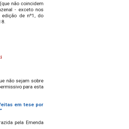
(que não coincidem
nzenal - exceto nos
 edição de nº1, do
18.
i
que não sejam sobre
permissivo para esta
 feitas em tese por
;”
trazida pela Emenda