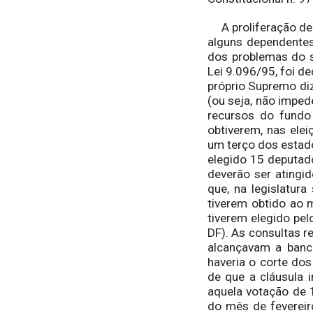
A proliferação de p
alguns dependentes
dos problemas do si
Lei 9.096/95, foi d
próprio Supremo di
(ou seja, não imped
recursos do fundo 
obtiverem, nas ele
um terço dos estad
elegido 15 deputad
deverão ser atingid
que, na legislatur
tiverem obtido ao
tiverem elegido pel
DF). As consultas r
alcançavam a banc
haveria o corte dos
de que a cláusula 
aquela votação de 1
do mês de fevereir