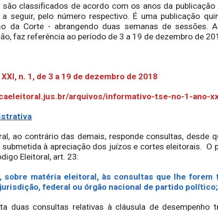
ão classificados de acordo com os anos da publicação 
, a seguir, pelo número respectivo. É uma publicação qui
so da Corte - abrangendo duas semanas de sessões. A
ão, faz referência ao período de 3 a 19 de dezembro de 20
XXI, n. 1, de 3 a 19 de dezembro de 2018
caeleitoral.jus.br/arquivos/informativo-tse-no-1-ano-xx
strativa
l, ao contrário das demais, responde consultas, desde 
á submetida à apreciação dos juízos e cortes eleitorais. O 
igo Eleitoral, art. 23:
r, sobre matéria eleitoral, às consultas que lhe forem
urisdição, federal ou órgão nacional de partido político
ata duas consultas relativas à cláusula de desempenho 
.