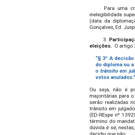
Para uma crítica
inelegibilidade sup
(data da diplomaç
Gonçalves, Ed. Jusp
3.
Participa
eleições.
O artigo 
“§ 3º A decisão
do diploma ou a
o trânsito em ju
votos anulados.
Ou seja, não é po
majoritárias para 
serão realizadas n
trânsito em julgad
(ED-REspe nº 13925
término do mandato
dúvida é se, nestas
decidiu que não.