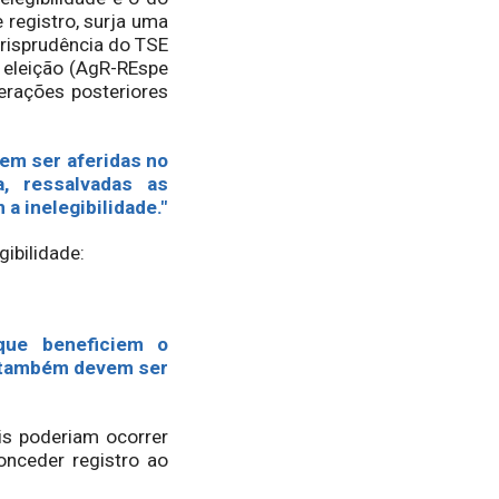
 registro, surja uma
urisprudência do TSE
a eleição (AgR-REspe
terações posteriores
vem ser aferidas no
, ressalvadas as
a inelegibilidade."
ibilidade:
 que beneficiem o
7, também devem ser
is poderiam ocorrer
onceder registro ao