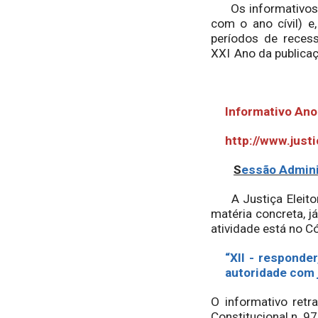
Os informativos s
com o ano cívil) e
períodos de reces
XXI
Ano da publicaç
Informativo Ano 
http://www.justi
S
essão Admini
A Justiça Eleitora
matéria concreta, j
atividade está no Cód
“XII - responde
autoridade com j
O informativo retr
Constitucional n. 97