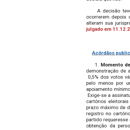
A decisão teve ef
ocorrerem depois 
alteram sua jurisp
julgado em 11.12.
Acórdãos publica
1.
Momento de 
demonstração de ap
0,5% dos votos vál
pelo menos por u
apoiamento mínimo 
Exige-se a assinatu
cartórios eleitora
prazo máximo de do
registro no cartór
partido requeresse
obtenção da perso