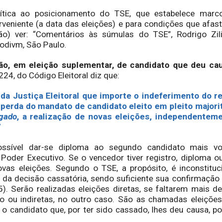
 ao posicionamento do TSE, que estabelece marcos
erveniente (a data das eleições) e para condições que afast
ão) ver: “Comentários às súmulas do TSE”, Rodrigo Zili
odivm, São Paulo.
ção, em eleição suplementar, de candidato que deu ca
224, do Código Eleitoral diz que:
 da Justiça Eleitoral que importe o indeferimento do r
 perda do mandato de candidato eleito em pleito majorit
lgado
, a realização de novas eleições, independente
”
ssível dar-se diploma ao segundo candidato mais vo
o Poder Executivo. Se o vencedor tiver registro, diploma 
ovas eleições. Segundo o TSE, a propósito, é inconstituc
o da decisão cassatória, sendo suficiente sua confirmação
). Serão realizadas eleições diretas, se faltarem mais d
 ou indiretas, no outro caso. São as chamadas eleições
, o candidato que, por ter sido cassado, lhes deu causa, po