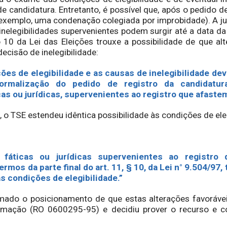
de candidatura. Entretanto, é possível que, após o pedido de
r exemplo, uma condenação colegiada por improbidade). A j
nelegibilidades supervenientes podem surgir até a data d
 10 da Lei das Eleições trouxe a possibilidade de que al
ecisão de inelegibilidade:
ções de elegibilidade e as causas de inelegibilidade de
rmalização do pedido de registro da candidatura
cas ou jurídicas, supervenientes ao registro que afastem 
 o TSE estendeu idêntica possibilidade às condições de eleg
 fáticas ou jurídicas supervenientes ao registro
ermos da parte final do art. 11, § 10, da Lei n° 9.504/9
s condições de elegibilidade.”
irmado o posicionamento de que estas alterações favoráve
omação (RO 0600295-95) e decidiu prover o recurso e c