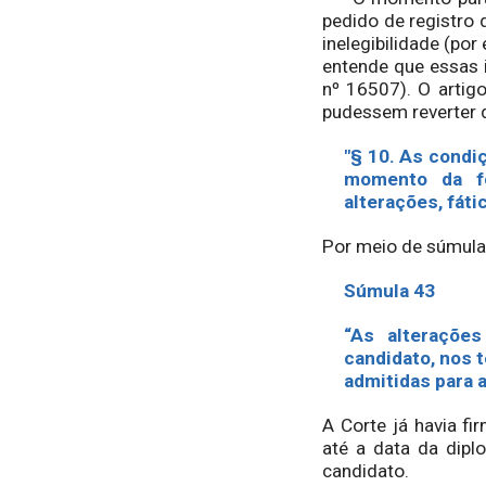
pedido de registro 
inelegibilidade (po
entende que essas i
nº 16507). O artigo
pudessem reverter d
"§ 10. As condi
momento da fo
alterações, fáti
Por meio de súmula,
Súmula 43
“As alterações
candidato, nos t
admitidas para a
A Corte já havia f
até a data da dipl
candidato.