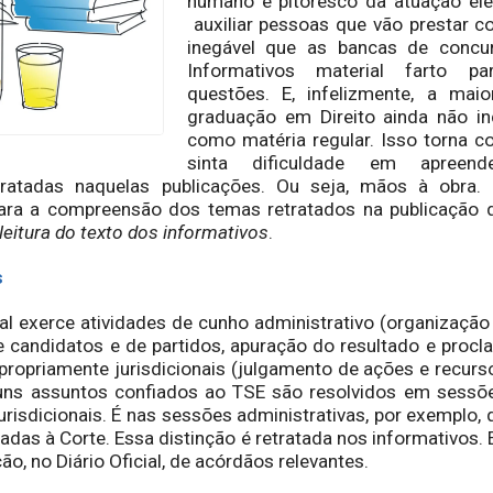
humano e pitoresco da atuação ele
auxiliar pessoas que vão prestar co
inegável que as bancas de concu
Informativos material farto p
questões. E, infelizmente, a mai
graduação em Direito ainda não incl
como matéria regular. Isso torna c
sinta dificuldade em apreen
etratadas naquelas publicações. Ou seja, mãos à obra.
ara a compreensão dos temas retratados na publicação 
leitura do texto dos informativos
.
s
l exerce atividades de cunho administrativo (organização 
de candidatos e de partidos, apuração do resultado e procl
propriamente jurisdicionais (julgamento de ações e recursos
guns assuntos confiados ao TSE são resolvidos em sessõe
risdicionais. É nas sessões administrativas, por exemplo
adas à Corte. Essa distinção é retratada nos informativos
ção, no Diário Oficial, de acórdãos relevantes.