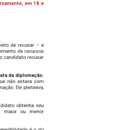
tivamente, em 18 e
eito de recusar – e
ebimento de recursos
o candidato recusar
ata da diplomação.
que não estava com
mação. Ele pleiteava,
didato obtenha seu
com maior ou menor
legibilidade é o do